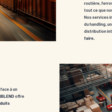
routière, ferro
tout ce que no
Nos services i
du handling, u
distribution in
faire.
 face à un
RBLEND
offre
duits