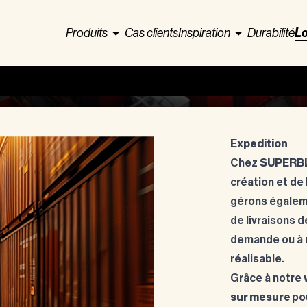
Produits
Cas clients
Inspiration
Durabilité
Lo
Expedition
Chez
SUPERB
création et de
gérons égaleme
de livraisons d
demande ou à u
réalisable.
Grâce à notre
sur mesure
po