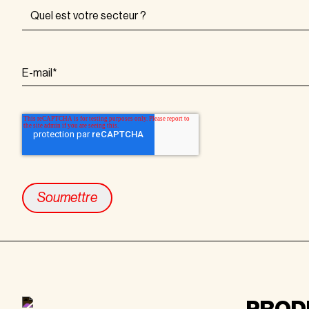
E-mail
*
Footer
PROD