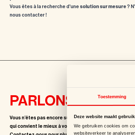
Vous êtes à la recherche d'une
solution sur mesure
? N
nous contacter !
+32 2 2
PARLONS-EN !
Toestemming
Formulai
Deze website maakt gebruik
Vous n’êtes pas encore sûr(e) de ce
We gebruiken cookies om cont
qui convient le mieux à votre marque ?
info@su
websiteverkeer te analyseren
Contactez-nous pour plus d’informations.